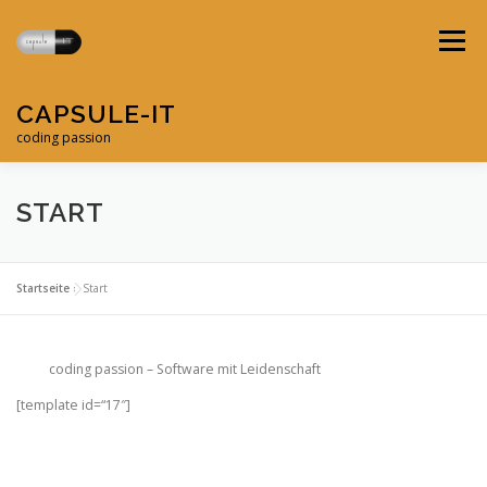
Zum
Inhalt
Menü
springen
CAPSULE-IT
coding passion
FILEMAKER
WEBAPP
BLOG
GAMES
START
PRIVACY
Startseite
»
Start
coding passion – Software mit Leidenschaft
[template id=“17″]